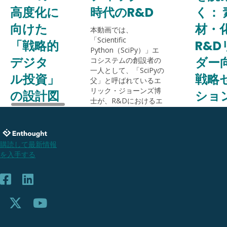
高度化に
時代のR&D
く： 
向けた
材・
本動画では、
「Scientific
「戦略的
R&D
Python（SciPy）」エ
デジタ
ダー
コシステムの創設者の
一人として、「SciPyの
ル投資」
戦略
父」と呼ばれているエ
リック・ジョーンズ博
の設計図
ショ
士が、R&Dにおけるエ
2026
ージェンティックAIを
このオン
活用した「『知』のス
ウェビナ
AI投資を「来期
ケールアップ」という
エンソー
いくら経費を
新たなパラダイムを提
技術コン
購読して最新情報
削れるか」で
示します。
ィングの
を入手する
評価していま
が、エー
Read More
せんか。その
型AIの本
評価軸のズレ
性をわか
が、イノベー
解説し、
ションの種を
学R&D
静かに摘み取
入戦略や
っています。
ト、そし