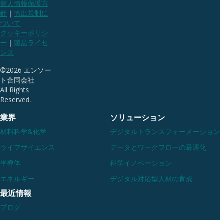
個人情報保護方
承認の壁を突
な価値を
針
｜
輸出規制に
破し、自社独
めの視点
ついて
自の競争優位
します。
クッキーポリシ
を築くための
ー
｜
製品ライセ
戦略と実践ロ
Read Mo
ンス
ードマップ。
©2026 エンソー
Read More
ト合同会社
All Rights
Reserved.
業界
ソリューション
材料科学&化学
デジタルトランスフォーメーション
ライフサイエンス
データとワークフローの最適化
半導体
科学イノベーション
エネルギー
デジタル対応型人材の育成
最近情報
ブログ