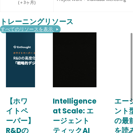
(＋3ヶ月)
トレーニングリソース
すべてのリソースを表示
【ホワ
Intelligence
エー
イトペ
at Scale: エ
ント型
ーパー】
ージェント
の最
R&Dの
ティックAI
を読