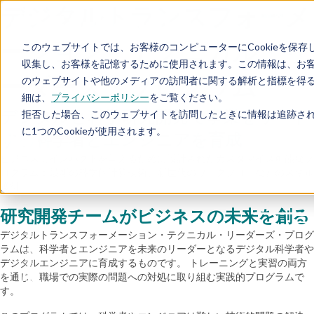
デジタルトランスフォーメ
業界
ーション・テクニカル・リ
ソリュ
このウェブサイトでは、お客様のコンピューターにCookieを保存
ーショ
収集し、お客様を記憶するために使用されます。この情報は、お
ン
ーダーズ・プログラム
のウェブサイトや他のメディアの訪問者に関する解析と指標を得るこ
細は、
プライバシーポリシー
をご覧ください。
最新情
報
デジタルと科学研究開発で事業をリード
拒否した場合、このウェブサイトを訪問したときに情報は追跡さ
に1つのCookieが使用されます。
する科学者とエンジニアを育成
企業情
報
ビジネスにインパクトを与えるために設計されたカスタマイズ可能なプ
ログラム：最新の科学的計算技術、新世代のワークフローなどのスキル
お問い
獲得
合わせ
研究開発チームがビジネスの未来を創る
デジタルトランスフォーメーション・テクニカル・リーダーズ・プログ
日
ラムは、科学者とエンジニアを未来のリーダーとなるデジタル科学者や
本
デジタルエンジニアに育成するものです。 トレーニングと実習の両方
語
を通じ、職場での実際の問題への対処に取り組む実践的プログラムで
(Ja)
す。