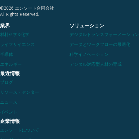
めの視点
自の競争優位
します。
©2026 エンソート合同会社
を築くための
All Rights Reserved.
戦略と実践ロ
Read M
ードマップ。
業界
ソリューション
Read More
材料科学&化学
デジタルトランスフォーメーション
ライフサイエンス
データとワークフローの最適化
半導体
科学イノベーション
エネルギー
デジタル対応型人材の育成
最近情報
ブログ
リソース・センター
ニュース
イベント
企業情報
エンソートについて