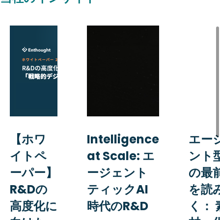
【ホワ
Intelligence
エー
イトペ
at Scale: エ
ント型
ーパー】
ージェント
の最
R&Dの
ティックAI
を読
高度化に
時代のR&D
く： 