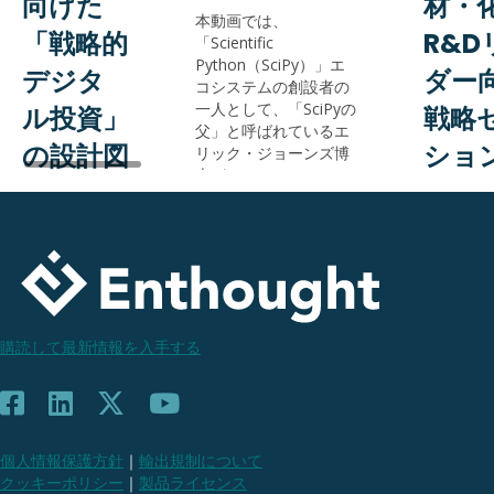
向けた
材・
本動画では、
「戦略的
R&D
「Scientific
Python（SciPy）」エ
デジタ
ダー
コシステムの創設者の
一人として、「SciPyの
ル投資」
戦略
父」と呼ばれているエ
の設計図
ショ
リック・ジョーンズ博
士が、R&Dにおけるエ
2026
ージェンティックAIを
このオン
活用した「『知』のス
ウェビナ
ケールアップ」という
AI投資を「来期
エンソー
新たなパラダイムを提
いくら経費を
技術コン
示します。
削れるか」で
ィングの
評価していま
が、エー
Read More
せんか。その
型AIの本
購読して最新情報を入手する
評価軸のズレ
性をわか
が、イノベー
解説し、
ションの種を
学R&Dに
静かに摘み取
入戦略や
っています。
ト、そし
個人情報保護方針
｜
輸出規制について
承認の壁を突
な価値を
クッキーポリシー
｜
製品ライセンス
破し、自社独