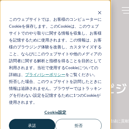
このウェブサイトでは、お客様のコンピューターに
日本語 (Ja)
Cookieを保存します。このCookieは、このウェブ
サイトでのやり取りに関する情報を収集し、お客様
を記憶するために使用されます。この情報は、お客
様のブラウジング体験を改善し、カスタマイズする
こと、ならびにこのウェブサイトや他のメディアの
訪問者に関する解析と指標を得ることを目的として
利用されます。当社で使用するCookieについての
データとワークフローの最適化
詳細は、
プライバシーポリシー
をご覧ください。
拒否した場合、このウェブサイトを訪問したときに
科学的発見を加速しビジ
情報は追跡されません。ブラウザーではトラッキン
グを行わない設定を記憶するために1つのCookieが
ネス価値を創出する
使用されます。
Cookie設定
研究開発の場に散在する複雑かつ多様なデータからビジネス価値に貢献
承諾
拒否
する分析エンジンを構築します。