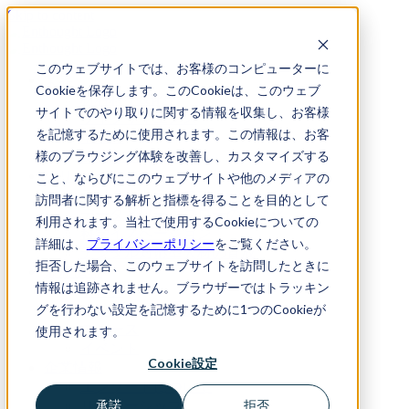
Skip to content
このウェブサイトでは、お客様のコンピューターに
業界
Cookieを保存します。このCookieは、このウェブ
材料科学&化学
サイトでのやり取りに関する情報を収集し、お客様
ライフサイエンス
を記憶するために使用されます。この情報は、お客
半導体
様のブラウジング体験を改善し、カスタマイズする
エネルギー
ソリューション
こと、ならびにこのウェブサイトや他のメディアの
デジタルトランスフォーメーション
訪問者に関する解析と指標を得ることを目的として
データとワークフローの最適化
利用されます。当社で使用するCookieについての
科学イノベーション
詳細は、
プライバシーポリシー
をご覧ください。
デジタル対応型人材の育成
拒否した場合、このウェブサイトを訪問したときに
最新情報
情報は追跡されません。ブラウザーではトラッキン
ブログ
グを行わない設定を記憶するために1つのCookieが
リソース・センター
ニュース
使用されます。
イベント
Cookie設定
企業情報
エンソートについて
承諾
拒否
リーダーシップ