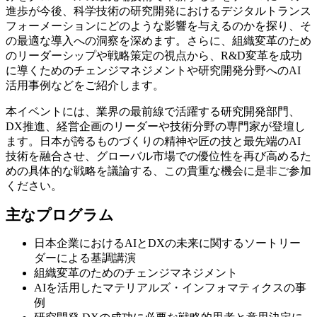
進歩が今後、科学技術の研究開発におけるデジタルトランス
フォーメーションにどのような影響を与えるのかを探り、そ
の最適な導入への洞察を深めます。さらに、組織変革のため
のリーダーシップや戦略策定の視点から、R&D変革を成功
に導くためのチェンジマネジメントや研究開発分野へのAI
活用事例などをご紹介します。
本イベントには、業界の最前線で活躍する研究開発部門、
DX推進、経営企画のリーダーや技術分野の専門家が登壇し
ます。日本が誇るものづくりの精神や匠の技と最先端のAI
技術を融合させ、グローバル市場での優位性を再び高めるた
めの具体的な戦略を議論する、この貴重な機会に是非ご参加
ください。
主なプログラム
日本企業におけるAIとDXの未来に関するソートリー
ダーによる基調講演
組織変革のためのチェンジマネジメント
AIを活用したマテリアルズ・インフォマティクスの事
例