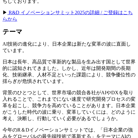
ちしております。
▶︎
R&D イノベーションサミット2025の詳細 / ご登録はこち
らから
テーマ
AI技術の進化により、日本企業は新たな変革の波に直面し
ています。
日本は長年、高品質で革新的な製品を生み出す国として世界
的に認知されてきました。しかし、近年は開発期間の長期
化、技術継承、人材不足といった課題により、競争優位性の
揺らぎが危惧されています。
背景のひとつとして、世界市場の競合各社がAIやDXを取り
入れることで、これまでにない速度で研究開発プロセスの変
革を起こし、競争力を高めていることがあります。日本企業
がこうした時代の波に乗り、変革していくには、どのように
考え、決断し、行動していく必要があるでしょうか。
今年のR＆Dイノベーションサミットでは、「日本企業の強
みをグローバルの最先端技術で革新する」をテーマにAIの